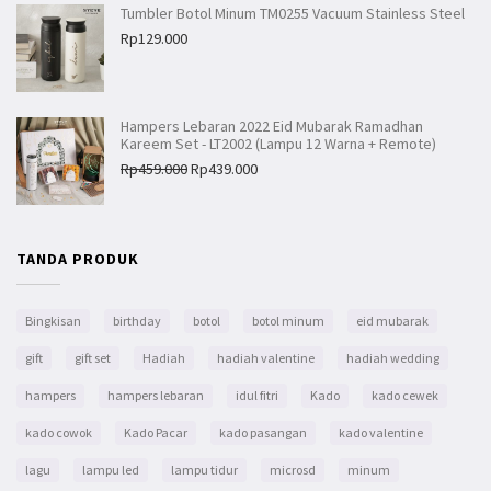
Tumbler Botol Minum TM0255 Vacuum Stainless Steel
Rp
129.000
Hampers Lebaran 2022 Eid Mubarak Ramadhan
Kareem Set - LT2002 (Lampu 12 Warna + Remote)
Rp
459.000
Rp
439.000
TANDA PRODUK
Bingkisan
birthday
botol
botol minum
eid mubarak
gift
gift set
Hadiah
hadiah valentine
hadiah wedding
hampers
hampers lebaran
idul fitri
Kado
kado cewek
kado cowok
Kado Pacar
kado pasangan
kado valentine
lagu
lampu led
lampu tidur
microsd
minum