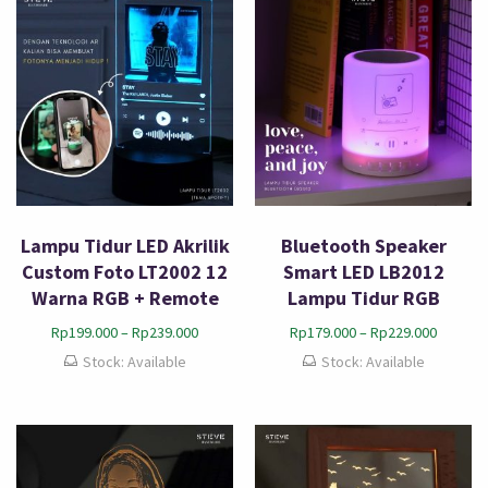
Lampu Tidur LED Akrilik
Bluetooth Speaker
Custom Foto LT2002 12
Smart LED LB2012
Warna RGB + Remote
Lampu Tidur RGB
Rp
199.000
–
Rp
239.000
Rp
179.000
–
Rp
229.000
Stock: Available
Stock: Available